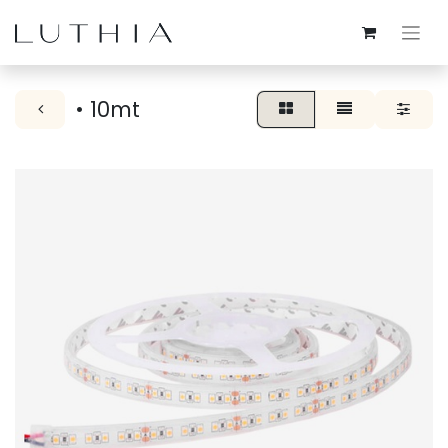
• 10mt