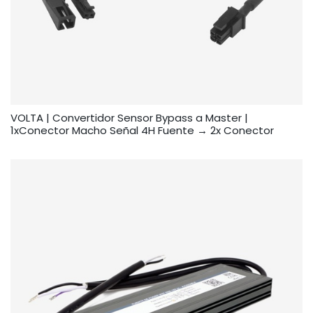
VOLTA | Convertidor Sensor Bypass a Master |
1xConector Macho Señal 4H Fuente → 2x Conector
VOLTA – Unicolor 2CH [Cable para conexión de Sensor a
Fuente Volta]