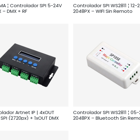
A ¦ Controlador SPI 5-24V
Controlador SPI WS2811 ¦ 12-
X – DMX + RF
2048PX – WIFI Sin Remoto
lador Artnet IP | 4xOUT
Controlador SPI WS2811 ¦ 05
 SPI (2720px) + 1xOUT DMX
2048PX – Bluetooth Sin Rem
h)