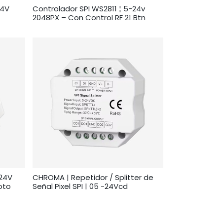
24V
Controlador SPI WS2811 ¦ 5-24v
2048PX – Con Control RF 21 Btn
-24V
CHROMA | Repetidor / Splitter de
oto
Señal Pixel SPI | 05 -24Vcd