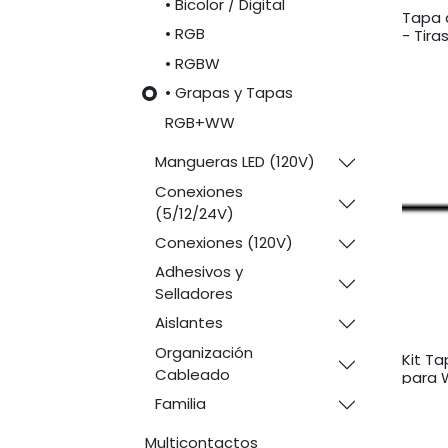
• Bicolor / Digital
Tapa d
• RGB
- Tira
• RGBW
• Grapas y Tapas
RGB+WW
Mangueras LED (120V)
Conexiones
(5/12/24V)
Conexiones (120V)
Adhesivos y
Selladores
Aislantes
Organización
Kit Ta
Cableado
para 
Familia
Multicontactos