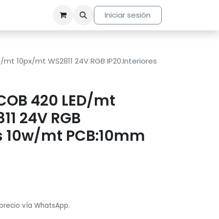
Iniciar sesión
D/mt 10px/mt WS2811 24V RGB IP20.Interiores
 COB 420 LED/mt
11 24V RGB
res 10w/mt PCB:10mm
 precio vía WhatsApp.