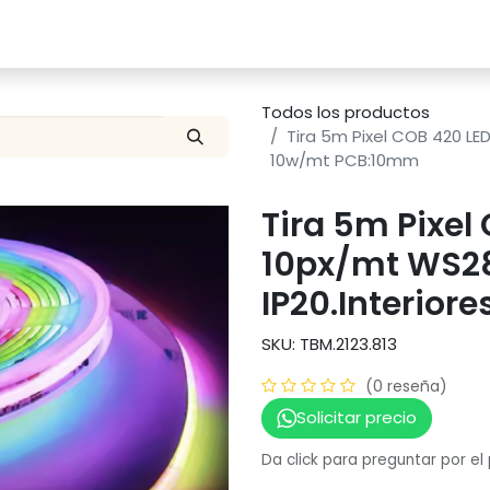
Catalogo
Proyectos
Contacto
Todos los productos
Tira 5m Pixel COB 420 LE
10w/mt PCB:10mm
Tira 5m Pixel
10px/mt WS28
IP20.Interio
SKU: TBM.2123.813
(0 reseña)
Solicitar precio
Da click para preguntar por el