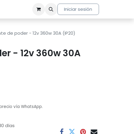
Iniciar sesión
te de poder - 12v 360w 30A (IP20)
er - 12v 360w 30A
 precio vía WhatsApp.
30 días