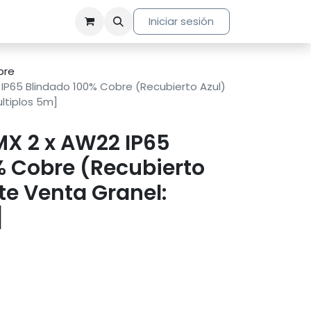
Iniciar sesión
bre
IP65 Blindado 100% Cobre (Recubierto Azul)
ultiplos 5m]
MX 2 x AW22 IP65
% Cobre (Recubierto
ite Venta Granel:
]