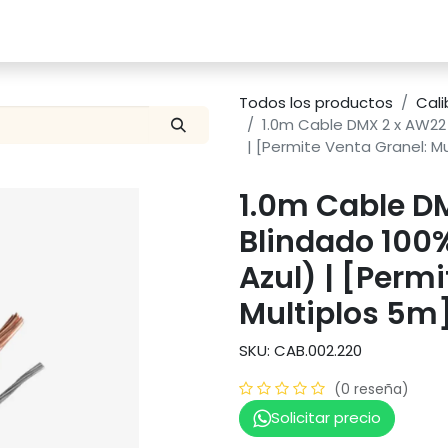
Catalogo
Proyectos
Contacto
Todos los productos
Cali
1.0m Cable DMX 2 x AW22 
| [Permite Venta Granel: M
1.0m Cable D
Blindado 100
Azul) | [Perm
Multiplos 5m
SKU: CAB.002.220
(0 reseña)
Solicitar precio