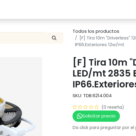
Catalogo
Proyectos
Contacto
Todos los productos
[F] Tira 10m "Driverless"
IP66.Exteriores 12w/mt
[F] Tira 10m "
LED/mt 2835 
IP66.Exterior
SKU: TDB.6214.004
(0 reseña)
Solicitar precio
Da click para preguntar por el