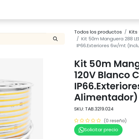
Catalogo
Proyectos
Contacto
Todos los productos
Kit
Kit 50m Manguera 288 LE
IP66.Exteriores 6w/mt (Inc
Kit 50m Mang
120V Blanco 
IP66.Exterior
Alimentador)
SKU: TAB.3219.024
(0 reseña)
Solicitar precio