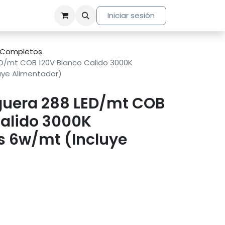
Iniciar sesión
s Completos
D/mt COB 120V Blanco Calido 3000K
luye Alimentador)
uera 288 LED/mt COB
Calido 3000K
es 6w/mt (Incluye