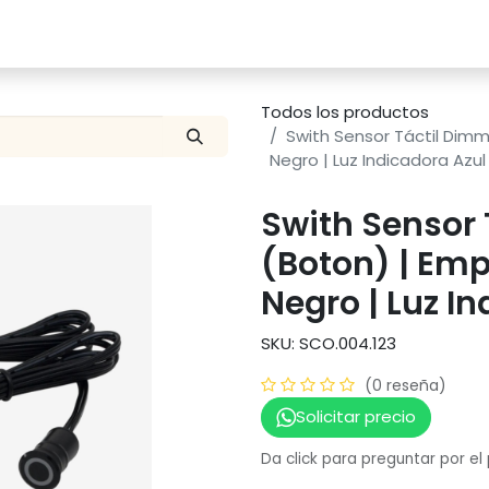
Catalogo
Proyectos
Contacto
Todos los productos
Swith Sensor Táctil Dimm
Negro | Luz Indicadora Azu
Swith Sensor
(Boton) | Emp
Negro | Luz I
SKU: SCO.004.123
(0 reseña)
Solicitar precio
Da click para preguntar por el