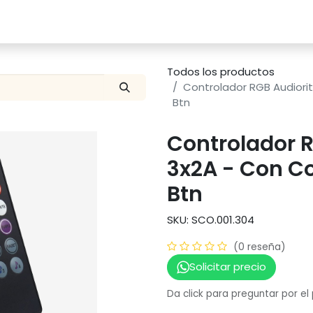
Catalogo
Proyectos
Contacto
Todos los productos
Controlador RGB Audiorit
Btn
Controlador R
3x2A - Con Co
Btn
SKU: SCO.001.304
(0 reseña)
Solicitar precio
Da click para preguntar por el