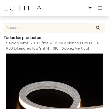
Todos los productos
Neon 10mt 120 LED/mt 2835 24V Blanco Puro 6000K
IP66.Exteriores 10w/mt N_1010 | Doblez Vertical