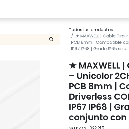
Catalogo
Proyectos
Contacto
Todos los productos
★ MAXWELL | Cable Tira > 
PCB 8mm | Compatible con T
IP67 IP68 | Grado IP65 si s
★ MAXWELL | 
– Unicolor 2CH
PCB 8mm | Co
Driverless COB
IP67 IP68 | Gr
conjunto con 
SKU: ACC.022.215