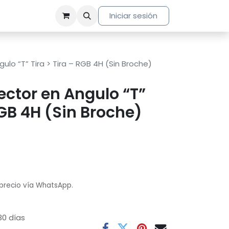
Iniciar sesión
lo “T” Tira > Tira – RGB 4H (Sin Broche)
ctor en Angulo “T”
RGB 4H (Sin Broche)
 precio vía WhatsApp.
30 días