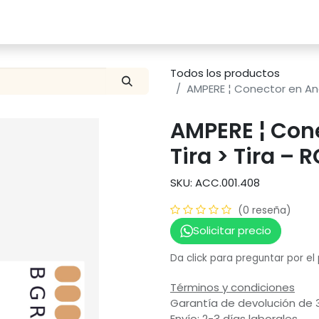
Catalogo
Proyectos
Contacto
Todos los productos
AMPERE ¦ Conector en Angu
AMPERE ¦ Cone
Tira > Tira – 
SKU: ACC.001.408
(0 reseña)
Solicitar precio
Da click para preguntar por el
Términos y condiciones
Garantía de devolución de 
Envío: 2-3 días laborales