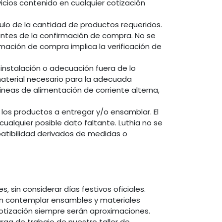
vicios contenido en cualquier cotización
ulo de la cantidad de productos requeridos.
antes de la confirmación de compra. No se
ación de compra implica la verificación de
 instalación o adecuación fuera de lo
terial necesario para la adecuada
ineas de alimentación de corriente alterna,
 los productos a entregar y/o ensamblar. El
 cualquier posible dato faltante. Luthia no se
atibilidad derivados de medidas o
 sin considerar días festivos oficiales.
en contemplar ensambles y materiales
cotización siempre serán aproximaciones.
arga de trabajo de nuestro taller de