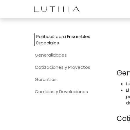
Inicio
Productos
Políticas para Ensambles
Especiales
Generalidades
Cotizaciones y Proyectos
Gen
Garantías
L
E
Cambios y Devoluciones
p
d
Cot