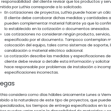
s responsabilidad del cliente revisar que los productos y ser
mitida por Luthia corresponde a lo solicitado.
En cotizaciones de proyectos, Luthia puede hacer un cálc
El cliente debe corroborar dichas medidas y cantidades 
pueden complementar material faltante ya que la confirm
lo establecido en la cotización o documentos anexados.
Las cotizaciones no consideran ningún producto, servicio,
especificado por el documento. Tampoco contemplan ma
colocación del equipo, tales como sistemas de soporte, l
canalización o material eléctrico adicional.
La cotización describe las medidas y especificaciones de
cliente debe revisar a detalle esta información y solicitar
hace responsable por problemas de instalación o incomp
especificaciones incorrectas.
regas
uthia considera como días hábiles únicamente Lunes a Viernes,
ebido a la naturaleza de este tipo de proyectos, que pued
specializados, los tiempos de entrega especificados en la 
stos pueden variar según la disponibilidad de materiales y c